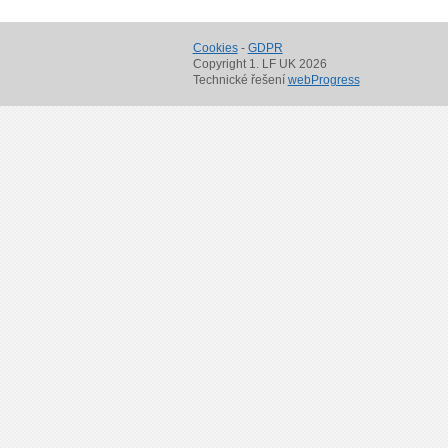
Cookies
-
GDPR
Copyright 1. LF UK 2026
Technické řešení
webProgress