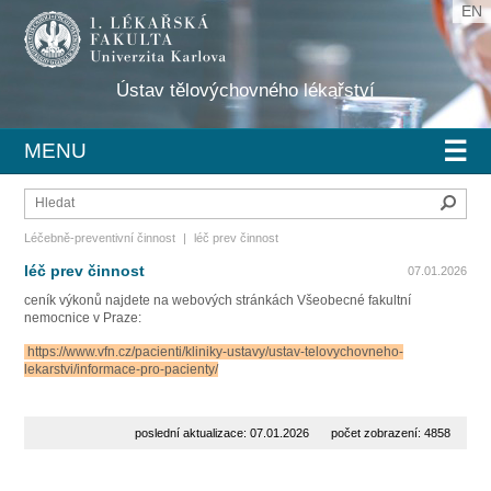
EN
Ústav tělovýchovného lékařství
☰
MENU
Hleda
Léčebně-preventivní činnost
|
léč prev činnost
léč prev činnost
07.01.2026
ceník výkonů najdete na webových stránkách Všeobecné fakultní
nemocnice v Praze:
https://www.vfn.cz/pacienti/kliniky-ustavy/ustav-telovychovneho-
lekarstvi/informace-pro-pacienty/
poslední aktualizace: 07.01.2026
počet zobrazení: 4858